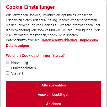
Wir sind für Sie da! Rund um die Uhr!
Cookie-Einstellungen
Wir verwenden Cookies, um Ihnen ein optimales Webseiten-
Erlebnis zu bieten. Mit der Nutzung unserer Webseite stimmen
Quicklinks
Sie der Verwendung von Cookies zu. Weitere Informationen über
KFV Nürnberger Land
die Verwendung von Cookies und wie Sie Ihre Einwilligung für die
Zukunft widerrufen können, finden Sie in unseren
Datenschutzerklärung
Impressum
Datenschutzhinweisen.
Social Media
Details zeigen
Auch unterwegs immer auf dem Laufenden bleiben?
Welchen Cookies stimmen Sie zu?
Bleiben Sie mit uns in Kontakt und vernetzen Sie sich
mit uns!
Notwendig
Funktionalitäten
Statistik
Alle auswählen
© 2026 Feuerwehr Schwaig (Wache 96)
Auswahl bestätigen
Impressum
|
Datenschutz
|
Cookie-Einstellungen
Ablehnen