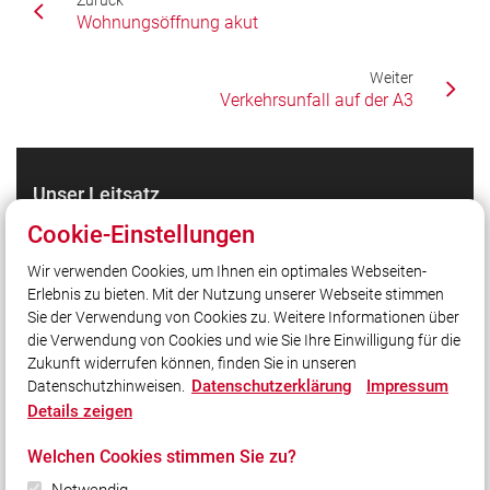
Wohnungsöffnung akut
Weiter
Verkehrsunfall auf der A3
Unser Leitsatz
Wir sind für Sie da! Rund um die Uhr!
Cookie-Einstellungen
Wir verwenden Cookies, um Ihnen ein optimales Webseiten-
Erlebnis zu bieten. Mit der Nutzung unserer Webseite stimmen
Quicklinks
Sie der Verwendung von Cookies zu. Weitere Informationen über
KFV Nürnberger Land
die Verwendung von Cookies und wie Sie Ihre Einwilligung für die
Zukunft widerrufen können, finden Sie in unseren
Datenschutzerklärung
Impressum
Datenschutzhinweisen.
Social Media
Details zeigen
Auch unterwegs immer auf dem Laufenden bleiben?
Welchen Cookies stimmen Sie zu?
Bleiben Sie mit uns in Kontakt und vernetzen Sie sich