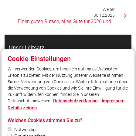
Weiter
30.12.2025
Einen guten Rutsch, alles Gute für 2026 und...
Unser Leitsatz
Wir sind für Sie da! Rund um die Uhr!
Cookie-Einstellungen
Wir verwenden Cookies, um Ihnen ein optimales Webseiten-
Erlebnis zu bieten. Mit der Nutzung unserer Webseite stimmen
Quicklinks
Sie der Verwendung von Cookies zu. Weitere Informationen über
KFV Nürnberger Land
die Verwendung von Cookies und wie Sie Ihre Einwilligung für die
Zukunft widerrufen können, finden Sie in unseren
Datenschutzerklärung
Impressum
Datenschutzhinweisen.
Social Media
Details zeigen
Auch unterwegs immer auf dem Laufenden bleiben?
Welchen Cookies stimmen Sie zu?
Bleiben Sie mit uns in Kontakt und vernetzen Sie sich
mit uns!
Notwendig